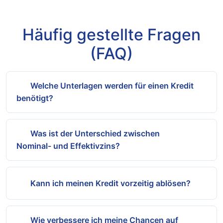
Häufig gestellte Fragen
(FAQ)
Welche Unterlagen werden für einen Kredit
benötigt?
In der Regel benötigen Sie: Identitätsnachweis
(Personalausweis oder Reisepass),
Was ist der Unterschied zwischen
Gehaltsnachweise oder
Nominal- und Effektivzins?
Einkommensbescheinigung der letzten 1-3
Der Nominalzins ist der reine Vertragszins ohne
Monate, aktuelle Kontoauszüge sowie
zusätzliche Kosten. Der Effektivzins hingegen
gegebenenfalls Nachweise über weitere
Kann ich meinen Kredit vorzeitig ablösen?
enthält alle Kreditkosten (wie
Sicherheiten wie Immobilienbesitz.
Bearbeitungsgebühren, Kontoführung) und zeigt
Ja, die meisten Kreditverträge erlauben eine
die tatsächlichen jährlichen Kosten. Vergleichen
vorzeitige Tilgung. Häufig wird dafür eine
Wie verbessere ich meine Chancen auf